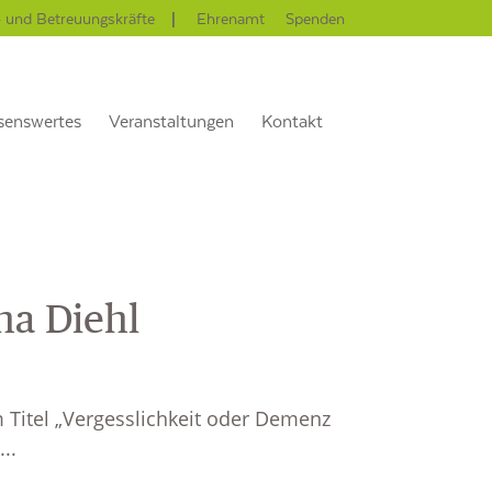
- und Betreuungskräfte
Ehrenamt
Spenden
senswertes
Veranstaltungen
Kontakt
na Diehl
m Titel „Vergesslichkeit oder Demenz
..