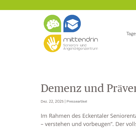
Zum
Direkt
Inhalt
zur
springen
Navigation
Tage
Demenz und Prävent
Dez. 22, 2025
|
Presseartikel
Im Rahmen des Eckentaler Seniorentag
– verstehen und vorbeugen“. Der vol