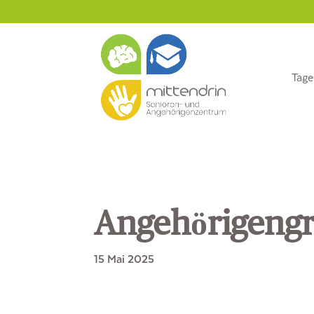
Zum
Direkt
Inhalt
zur
springen
Navigation
Tage
Angehörigeng
15 Mai 2025