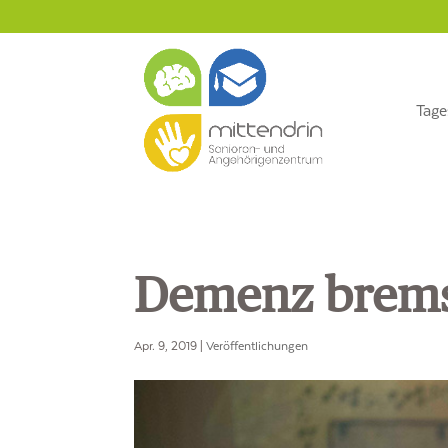
Zum
Direkt
Inhalt
zur
springen
Navigation
Tage
Demenz brem
Apr. 9, 2019
|
Veröffentlichungen